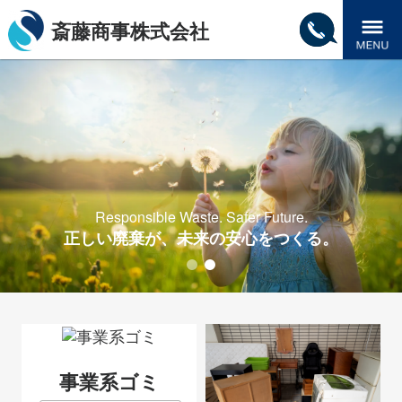
斎藤商事株式会社
Tel.
Menu
042-
579-
3011
Responsible Waste. Safer Future.
Responsible Waste. Safer Future.
正しい廃棄が、未来の安心をつくる。
正しい廃棄が、未来の安心をつくる。
事業系ゴミ